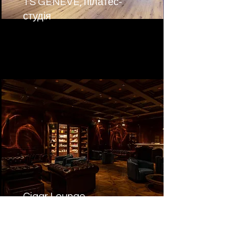
TS GENEVE, пілатес-
студія
Cigar Lounge