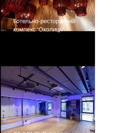
Готельно-ресторанний
компекс "Околиця"