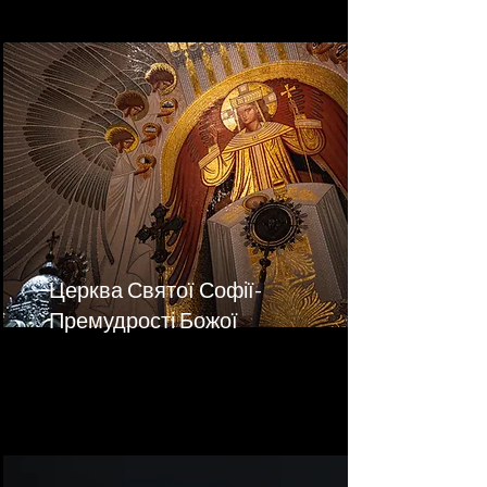
Церква Святої Софії-
Премудрості Божої