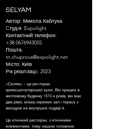
SELYAM
Автор: Микола Каблука
Cтудiя: Expolight
Контактний телефон:
+38 0676943055
Пошта:
m.chuprova@expolight.net
Мiсто: Київ
Рiк реалiзацii: 2023
«Селям» – це реcторан 
кримськотатарської кухні. Він працює в 
житловому будинку 1870-х років, він має 
два рівні, кілька окремих зал і терасу з 
виходом на внутрішнє подвір’я. 
Це етнічний ресторан, з етнічними 
елементами, тому нашою головною 