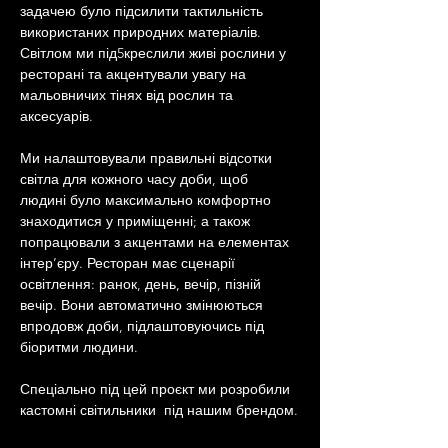
задачею було підсилити тактильність 
використаних природних матеріалів. 
Світлом ми під5креслили живі рослини у 
ресторані та акцентували увагу на 
мальовничих тінях від рослин та 
аксесуарів.
Ми налаштовували правильні відсотки 
світла для кожного часу доби, щоб 
людині було максимально комфортно 
знаходитися у приміщенні; а також 
попрацювали з акцентами на елементах 
інтер’єру. Ресторан має сценарії 
освітлення: ранок, день, вечір, пізній 
вечір. Вони автоматично змінюються 
впродовж доби, підлаштовуючись під 
біоритми людини.
Спеціально під цей проєкт ми розробили 
кастомні світильники  під нашим брендом.