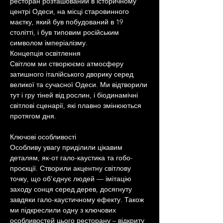
ресторан розташований в історичному 
центрі Одеси, на місці старовинного 
маєтку, який був побудований в 19 
столітті, і був типовим російським 
символом імперіалізму.
Концепція освітлення
Світлом ми створюємо атмосферу 
затишного італійського дворику серед 
великої та сучасної Одеси. Ми відтворили 
тут і гру тіней від рослин, і біодинамічні 
світлові сценарії, які плавно змінюються 
протягом дня.
Ключові особливості
Особливу увагу приділили цікавим 
деталям, як-от гало-каустика та гобо-
проєкції. Створили акцентну світлову 
точку, що об’єднує людей — імітацію 
заходу сонця серед дерев, досягнуту 
завдяки гало-каустичному ефекту. Також 
ми підкреслили одну з ключових 
особливостей цього ресторану – відкриту 