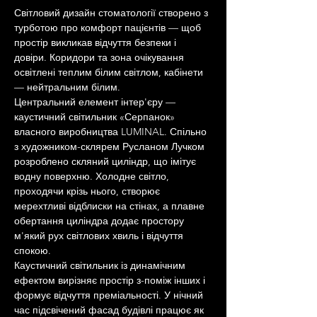
Світловий дизайн стоматології створено з 
турботою про комфорт пацієнтів — щоб 
простір викликав відчуття безпеки і 
довіри. Коридори та зона очікування 
освітлені теплим білим світлом, кабінети 
— нейтральним білим.
Центральний елемент інтер'єру — 
каустичний світильник «Серпанок» 
власного виробництва LUMINAL. Спільно 
з художником-склярем Русланом Лучком 
розроблено скляний циліндр, що імітує 
водну поверхню. Холодне світло, 
проходячи крізь нього, створює 
мерехтливі відблиски на стінах, а плавне 
обертання циліндра додає простору 
м'який рух світлових хвиль і відчуття 
спокою.
Каустичний світильник із динамічним 
ефектом вирізняє простір з-поміж інших і 
формує відчуття преміальності. У нічний 
час підсвічений фасад будівлі працює як 