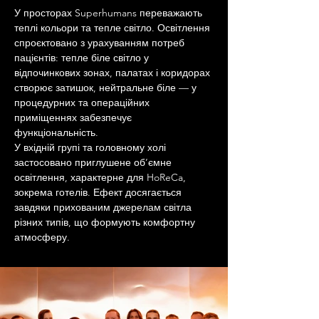
У просторах Superhumans переважають 
теплі кольори та тепле світло. Освітлення 
спроєктовано з урахуванням потреб 
пацієнтів: тепле біле світло у 
відпочинкових зонах, палатах і коридорах 
створює затишок, нейтральне біле — у 
процедурних та операційних 
приміщеннях забезпечує 
функціональність.
У вхідній групі та головному холі 
застосовано приглушене об’ємне 
освітлення, характерне для HoReCa, 
зокрема готелів. Ефект досягається 
завдяки прихованим джерелам світла 
різних типів, що формують комфортну 
атмосферу.