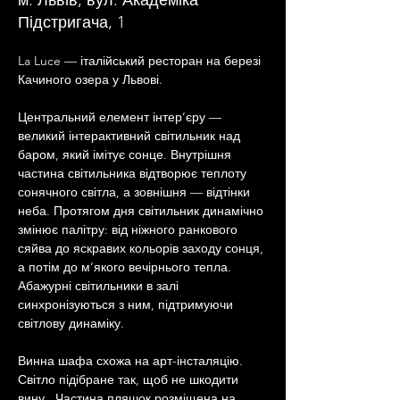
м. Львів, вул. Академіка
Підстригача, 1
La Luce — італійський ресторан на березі 
Качиного озера у Львові.
Центральний елемент інтер’єру — 
великий інтерактивний світильник над 
баром, який імітує сонце. Внутрішня 
частина світильника відтворює теплоту 
сонячного світла, а зовнішня — відтінки 
неба. Протягом дня світильник динамічно 
змінює палітру: від ніжного ранкового 
сяйва до яскравих кольорів заходу сонця, 
а потім до м’якого вечірнього тепла. 
Абажурні світильники в залі 
синхронізуються з ним, підтримуючи 
світлову динаміку.
Винна шафа схожа на арт-інсталяцію. 
Світло підібране так, щоб не шкодити 
вину.  Частина пляшок розміщена на 