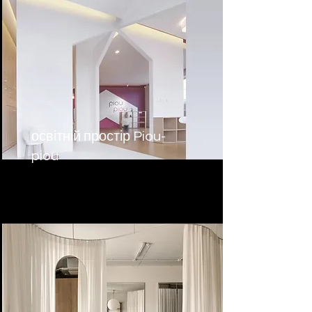
освітній простір Piou-
piou