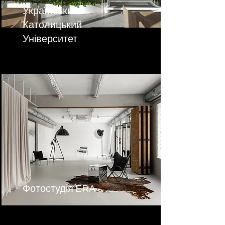
Український
Католицький
Університет
Фотостудія ERA