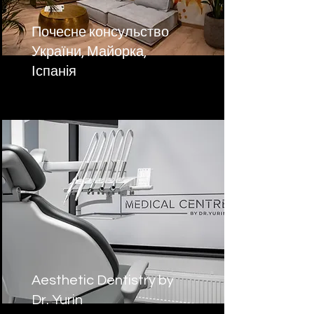
Почесне консульство
України, Майорка,
Іспанія
Aesthetic Dentistry by
Dr. Yurin