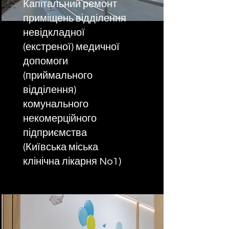
Капітальний ремонт
приміщень відділення
невідкладної
(екстреної) медичної
допомоги
(приймального
відділення)
комунального
некомерційного
підприємства
(Київська міська
клінічна лікарня No1)