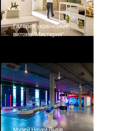
Галерея українських
витоків "Мистерня"
Музей Науки Львів