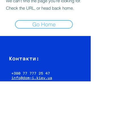
We can’t find the page you’re looking for.
Check the URL, or head back home.
Go Home
Контакти:
+380 77 777 25 47
info@dom-i.kiev.ua
Адреса:
01133, Україна м. Київ
б-р Лесі Українки, 34,
оф. 515
Підпишись:
Facebook