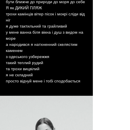
бути ближче до природи до моря до себе
Я як ДИКИЙ ПЛЯЖ
трохи камінців вітер пісок і мокрі сліди від 
ніг
я дуже тактильний та грайливий
у мене ванна біля вікна і душ з видом на 
море
а народився я натхненний скелястим 
каменем
з одеського узбережжя
такий теплий рудий
та трохи вицвілий
я не складний
просто відчуй мене і тобі сподобається