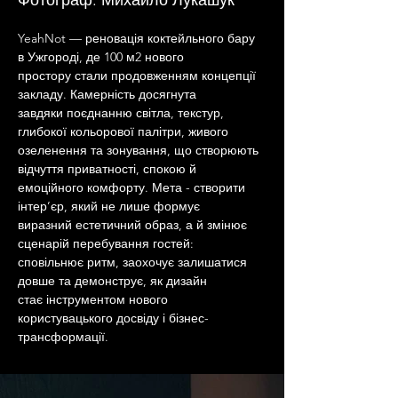
Фотограф: Михайло Лукашук
YeahNot — реновація коктейльного бару 
в Ужгороді, де 100 м2 нового
простору стали продовженням концепції 
закладу. Камерність досягнута
завдяки поєднанню світла, текстур, 
глибокої кольорової палітри, живого
озеленення та зонування, що створюють 
відчуття приватності, спокою й
емоційного комфорту. Мета - створити 
інтер’єр, який не лише формує
виразний естетичний образ, а й змінює 
сценарій перебування гостей:
сповільнює ритм, заохочує залишатися 
довше та демонструє, як дизайн
стає інструментом нового 
користувацького досвіду і бізнес-
трансформації.