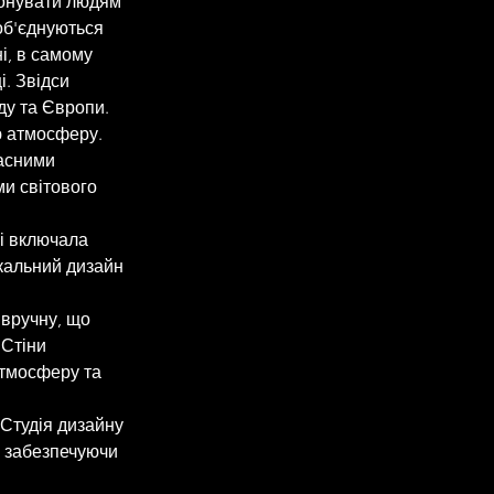
понувати людям 
об'єднуються 
і, в самому 
. Звідси 
ду та Європи. 
ю атмосферу. 
асними 
и світового 
і включала 
ікальний дизайн 
 вручну, що 
 Стіни 
тмосферу та 
 Студія дизайну 
, забезпечуючи 