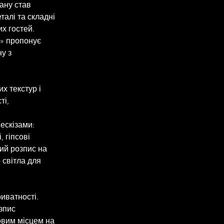
ану став 
алі та складні 
х гостей.
» пропонує 
у з 
х текстур і 
і, 
ескізами: 
 гіпсові 
ий розпис на 
світла для 
иватності.
зпис 
овим місцем на 