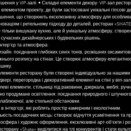
рішення у VIP-залі: • Складні елементи декору: VIP-зал рестор
лементом проекту, де були застосовані унікальні гіпсові дет
ішення, що створюють ексклюзивну атмосферу для особливи
новаціям і ретельному підходу до деталей, ресторан «SHATE
 тільки вишукану кухню, але й унікальну атмосферу, створен
сучасних дизайнерських і будівельних рішень.
нтер'єр та атмосфера:
зайн: поєднання глибоких синіх тонів, розкішних оксамитови
жнього розпису на стінах. Це створює атмосферу елегантност
 шику.
елементи ресторану були створені індивідуально за нашими 
двері, перегородка і декоративний елемент на стіні у віп-залі,
еві елементи, стільниці під раковини, дзеркала, меблі, ручн
тно продумане освітлення: поєднання природного і штучного 
лаблюючої, але стильної обстановки.
в інтер'єрі, які роблять простір камерним і екологічним.
ькість посадочних місць: створює відчуття усамітнення та пр
мосфера і художнє оформлення, ексклюзивні арт-об'єкти і ро
сторану «Shate» виділитися на тлі конкурентів і стати культ