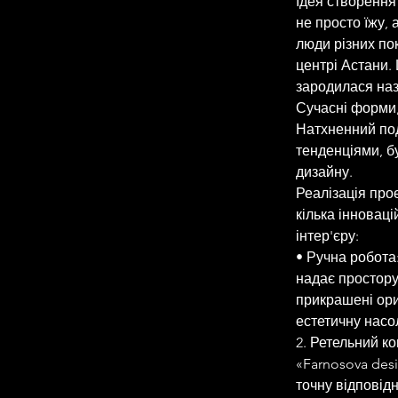
Ідея створення
не просто їжу,
люди різних пок
центрі Астани. 
зародилася наз
Сучасні форми,
Натхненний под
тенденціями, б
дизайну.
Реалізація про
кілька інноваці
інтер'єру:
• Ручна робота:
надає простору 
прикрашені ор
естетичну насо
2. Ретельний ко
«Farnosova des
точну відповідн