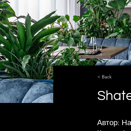
< Back
Shat
Автор: Н