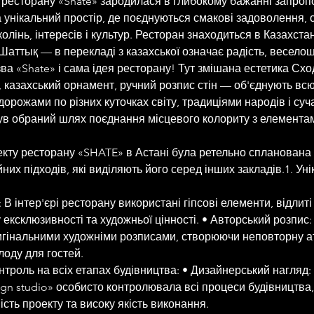
 ресторану «Shate» зародилася в глибокому бажанні запро
 а унікальний простір, де поєднуються смакові задоволення, 
олінь, інтересів і культур. Ресторан знаходиться в Казахстан
Шаттық — в перекладі з казахської означає радість, веселощі
ва «Shate» і сама ідея ресторану! Тут змішана естетика Схо
 казахський орнамент, ручний розпис стін — об'єднують вс
орожами по різних куточках світу, традиціями народів і суч
ув обраний шлях поєднання місцевого колориту з елементам
екту ресторану «SHATE» в Астані була ретельно спланована 
йних підходів, які виділяють його серед інших закладів.1. Ун
 В інтер'єрі ресторану використані гіпсові елементи, відлиті
ексклюзивності та художньої цінності. • Авторський розпис:
игінальними художніми розписами, створюючи неповторну а
лоду для гостей.
нтроль на всіх етапах будівництва: • Дизайнерський нагляд:
ign studio» особисто контролювала всі процеси будівництва
ість проекту та високу якість виконання.