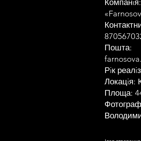
Компанiя:
«Farnosov
Контактн
87056703
Пошта:
farnosov
Рiк реалiз
Локацiя: 
Площа: 4
Фотограф
Володими