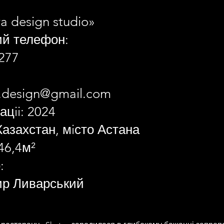
a design studio»
ий телефон:
277
a.design@gmail.com
ацii: 2024
Казахстан, мiсто Астана
46,4м²
:
р Ливарський