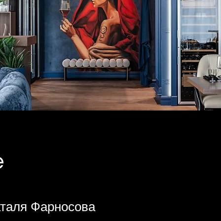
e
аталя Фарносова