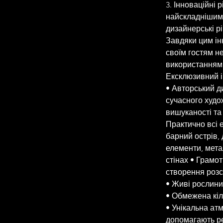
3. Інноваційні 
найскладнішим е
дизайнерські р
Завдяки цим ін
своїм гостям не
використанням 
Ексклюзивний і
• Авторський ди
сучасного худо
вишуканості та
Практично всі 
барний острів, 
елементи, метал
стінах • Грамо
створення розс
• Живі рослини 
• Обмежена кіл
• Унікальна ат
допомагають ре