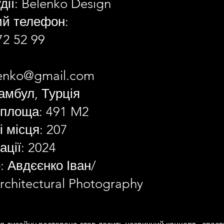
дії: Belenko Design
ий телефон:
2 52 99
lenko@gmail.com
амбул, Турція
 площа: 491 M2
 місця: 207
ації: 2024
 Авдєєнко Іван/
chitectural Photography