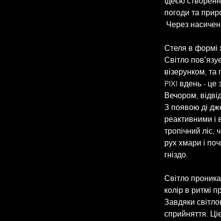
Ідеєю створенн
погоди та приро
 Через насичен
Стеля в формі х
Світло повʼязує
візерунком, та 
PIXI вдень - це
Вечором, відвід
З появою ді дже
реактивними і 
тропічний ліс, 
рух хмари і поч
гніздо. 
Світло проникає
колір в ритмі п
Завдяки світло
сприйняття. Ці