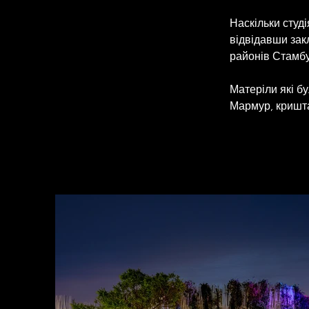
Наскільки студі
відвідавши зак
районів Стамб
Матеріли які бу
Мармур, кришта