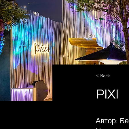
< Back
PIXI
Автор: Б