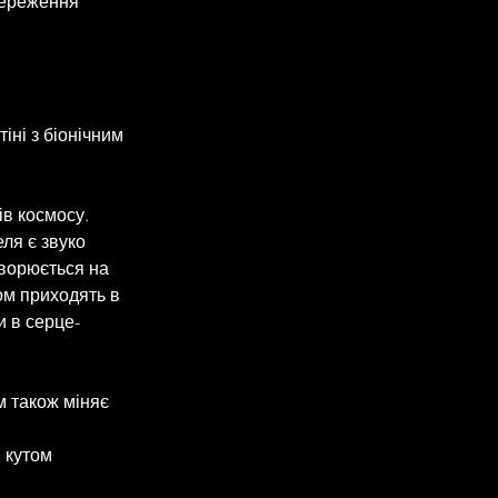
тереження 
іні з біонічним 
ів космосу. 
ля є звуко 
ворюється на 
ом приходять в 
и в серце-
м також міняє 
 кутом 