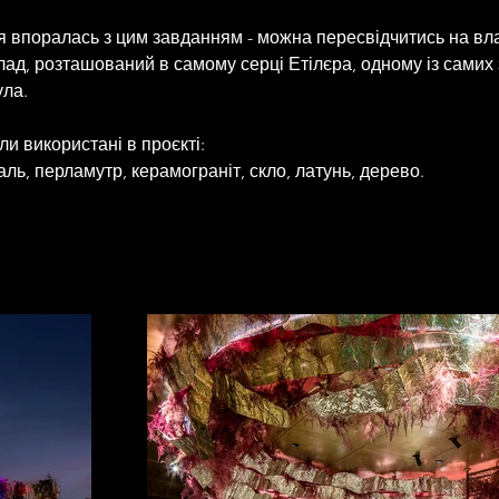
я впоралась з цим завданням - можна пересвідчитись на влас
лад, розташований в самому серці Етілєра, одному із самих
ула.
ли використані в проєкті:
ль, перламутр, керамограніт, скло, латунь, дерево.