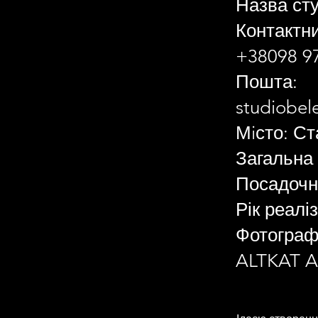
Назва сту
Контактн
+38098 97
Пошта:
studiobe
Мiсто: Ст
Загальна
Посадочні
Рік реаліз
Фотограф:
ALTKAT Ar