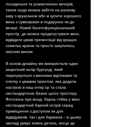
посиденьок та романтичних вечорів, 
також сюди можна забігти на ранкову 
каву з круасаном або ж купити хорошого 
вина з сувенірами в подарунок чи до 
вечері. Новий багатофункціональний 
простір, де можна продегустувати вино, 
відвідати цікаві презентації від кращих 
сомельє країни та просто закупитись 
якісним вином. 
В основі дизайну ми використали один 
акцентний колір бургунді, який 
перегукується з винними відтінками та 
плитку з цікавим принтом, яка додала 
настрою в наш інтер’єр та стала 
нестандартною базою цього простору. 
Фотозона при вході, барна стійка у вікні, 
нестандартний барний острів серед 
приміщення з доступом як для 
відвідувачів, так і для бармена – в цьому 
закладі дивує кожна деталь, місце де 