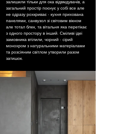
залишили тільки для ока відвмдувачів, а 
загальний простір поєнує у собі все але 
не одразу рохкриває - кухня прихована 
панелями, санвузол зі світовим вікном 
але тотал блек, та вітальня яка перетікає 
з одного простору в інший. Сміливі ідеі 
замовника втілили, чорний - сірий 
монохром з натуральними матеріалами 
та розсіяним світлом утворили разом 
затишок.