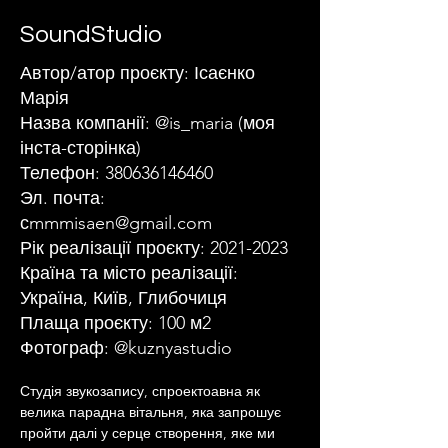
SoundStudio
Автор/атор проєкту: Ісаєнко
Марія
Назва компанії: @is_maria (моя
інста-сторінка)
Телефон:
380636146460
Эл. почта:
с
mmmisaen@gmail.com
Рік реалізації проєкту:
2021-2023
Країна та місто реалізації:
Україна, Київ, Глибочиця
Плаща проєкту: 100 м2
Фотограф: @kuznyastudio
Студія звукозапису, спроектоавна як 
велика парадна вітальня, яка запрошує 
пройти далі у серце створення, яке ми 