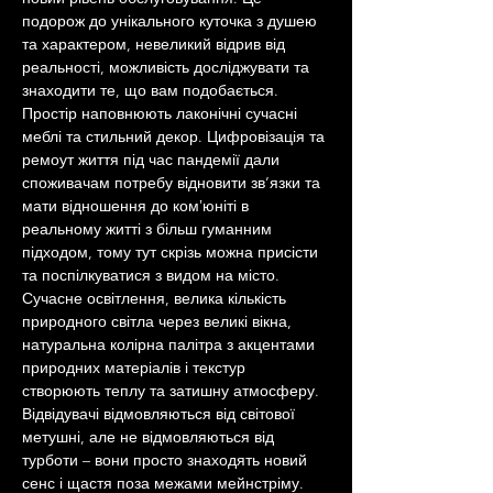
подорож до унікального куточка з душею 
та характером, невеликий відрив від 
реальності, можливість досліджувати та 
знаходити те, що вам подобається.
Простір наповнюють лаконічні сучасні 
меблі та стильний декор. Цифровізація та 
ремоут життя під час пандемії дали 
споживачам потребу відновити зв’язки та 
мати відношення до комʼюніті в 
реальному житті з більш гуманним 
підходом, тому тут скрізь можна присісти 
та поспілкуватися з видом на місто.
Сучасне освітлення, велика кількість 
природного світла через великі вікна, 
натуральна колірна палітра з акцентами 
природних матеріалів і текстур 
створюють теплу та затишну атмосферу. 
Відвідувачі відмовляються від світової 
метушні, але не відмовляються від 
турботи – вони просто знаходять новий 
сенс і щастя поза межами мейнстріму. 