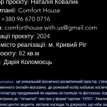
р проєкту: Наталія Ковалик
панії: Comfort House
 +380 96 670 0716
а:
comforthouse.with.us@gmail.com
зації проєкту: 2024
 місто реалізації: м. Кривий Ріг
єкту: 82 кв.м
: Дарія Коломоєць
metics - це унікальний [космічно] косметичний простір, ств
менного онлайн-магазину, де рожевий колір набуває космічн
нтер'єру продуманий як окрема інсталяція та фотозона: від 
вітрини до “літаючої” люстри у формі тарілки "НЛО". Хвиляс
інесцентні акценти, квіткові каскади та дзеркало, що ніби з