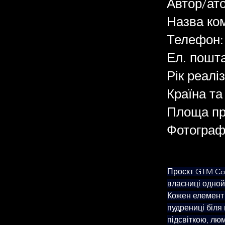
Автор/ато
Назва ком
Телефон:
Ел. пошт
Рік реалі
Країна та
Площа про
Фотограф
Проєкт GTM Cos
власниці одной
Кожен елемент і
пудрениці біля 
підсвіткою, люм