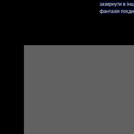
зазирнути в інш
фантазія поєдн