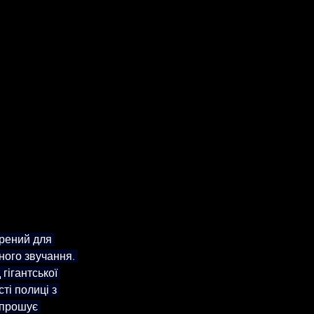
орений для 
ого звучання. 
гігантської 
ті полиці з 
апрошує 