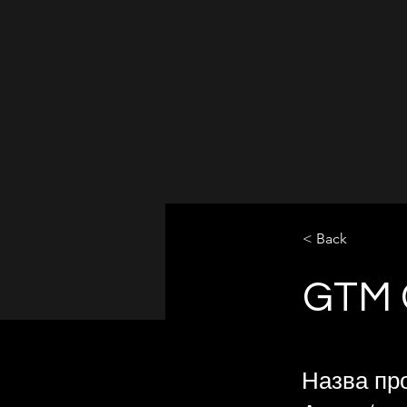
< Back
GTM 
Назва пр