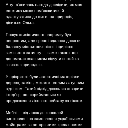
А тут з’явилась нагода дослідити, як моя 
естетика може пом’якшитися й 
адаптуватися до життя на природі», — 
ділиться Ольга.
Пошук стилістичного напрямку був 
непростим, але врешті вдалося досягти 
балансу між витонченістю і щирістю 
заміського затишку — саме такого, що 
допомагає власникам відчути спокій та 
зв’язок з природою. 
У пріоритеті були автентичні матеріали: 
дерево, камінь, метал з теплим латунним 
відтінком. Такий підхід дозволив створити 
інтер’єр, що сприймається як 
продовження лісового пейзажу за вікном.
Меблі — від ліжок до консолей — 
виготовлені на замовлення українськими 
майстрами за авторськими кресленнями 