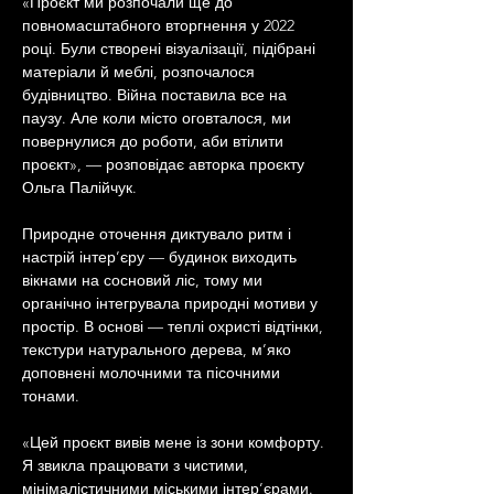
«Проєкт ми розпочали ще до 
повномасштабного вторгнення у 2022 
році. Були створені візуалізації, підібрані 
матеріали й меблі, розпочалося 
будівництво. Війна поставила все на 
паузу. Але коли місто оговталося, ми 
повернулися до роботи, аби втілити 
проєкт», — розповідає авторка проєкту 
Ольга Палійчук.
Природне оточення диктувало ритм і 
настрій інтер’єру — будинок виходить 
вікнами на сосновий ліс, тому ми 
органічно інтегрувала природні мотиви у 
простір. В основі — теплі охристі відтінки, 
текстури натурального дерева, м’яко 
доповнені молочними та пісочними 
тонами.
«Цей проєкт вивів мене із зони комфорту. 
Я звикла працювати з чистими, 
мінімалістичними міськими інтер’єрами. 