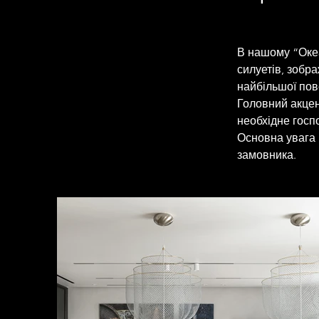
В нашому “Океа
силуетів, зобра
найбільшої пов
Головний акцен
необхідне госпо
Основна увага 
замовника.