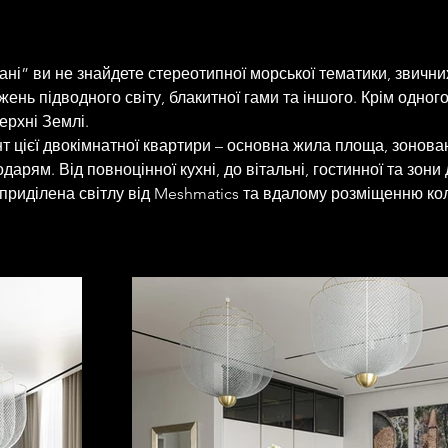
ні” ви не знайдете стереотипної морської тематики, звични
жень підводного світу, блакитної гами та іншого. Крім одного
ерхні Землі. 
т цієї двокімнатної квартири – основна жила площа, зонован
дарям. Від повноцінної кухні, до вітальні, гостинної та зони 
приділена світлу від Meshmatics та вдалому розміщенню кол