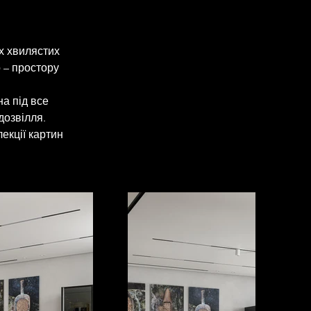
х хвилястих 
 – простору 
а під все 
дозвілля. 
екції картин 