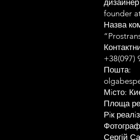
дизайнер
founder a
Назва ком
“Prostran
Контактн
+38(097) 
Пошта:
olgabesp
Мiсто: Ки
Площа реа
Рiк реалi
Фотограф
Сергій С