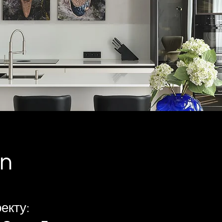
n
екту: