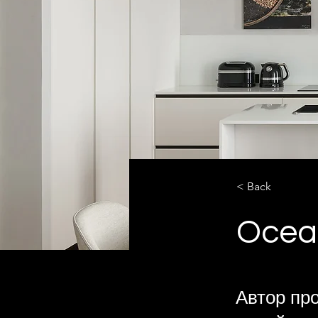
< Back
Ocea
Автор про