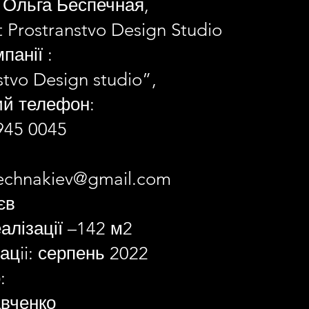
 Ольга Беспечная,
t Prostranstvo Design Studio
панії :
stvo Design studio”,
ий телефон:
945 0045
echnakiev@gmail.com
єв
лізації –142 м2
зацii: серпень 2022
:
авченко