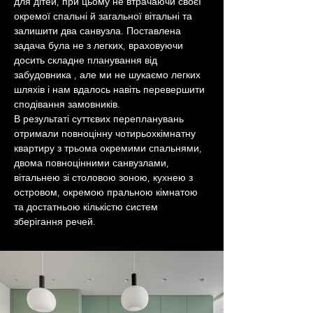
для
 дітей
, при цьому не втрачаючи своєї 
окремої спальні й загальної вітальні та 
залишити два санвузла
. 
Поставлена 
задача була не з легких, враховуючи 
досить складне планування від 
забудовника , але ми не шукаємо легких 
шляхів і нам вдалось навіть перевершити 
сподівання 
замовників.
В результаті суттєвих перепланувань 
отримали повноцінну чотирьохкімнатну 
квартиру з трьома окремими спальнями, 
двома повноцінними санвузлами, 
вітальнею зі столовою зоною, кухнею з 
островом, окремою пральною кімнатою 
та достатньою кількістю систем 
зберігання речей.