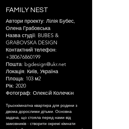
FAMILY NEST
Автори проекту: Лілія Бубес,
Олена Грабовська
Назва студії: BUBES &
GRABOVSKA DESIGN
Контактний телефон:
+380676860199
Пошта:
bgdesign@ukr.net
Локація: Київ, Україна
Площа: 103 м2
Рік: 2020
Фотограф: Олексiй Колечкiн
Трьохкімнатна квартира для 
родин
и
 з 
двома дорослими дітьми
. 
Основна 
задача, що стояла перед нами від 
замовників - створити окремі кімнати 