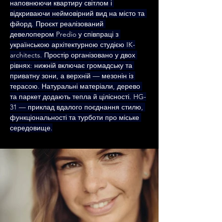
наповнюючи квартиру світлом і 
відкриваючи неймовірний вид на місто та 
фйорд. Проєкт реалізований 
девелопером Predio у співпраці з 
українською архітектурною студією IK-
architects. Простір організовано у двох 
рівнях: нижній включає громадську та 
приватну зони, а верхній — мезонін із 
терасою. Натуральні матеріали, дерево 
та паркет додають тепла й цілісності. HG-
31 — приклад вдалого поєднання стилю, 
функціональності та турботи про міське 
середовище.