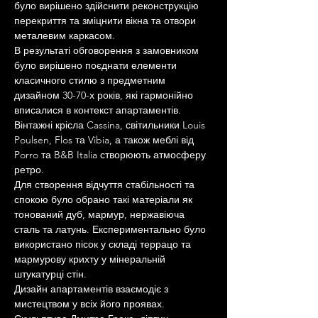
було вирішено здійснити реконструкцію 
перекриття та зміцнити вікна та отвори 
металевим каркасом.
В результаті обговорення з замовником 
було вирішено поєднати елементи 
класичного стилю з предметним 
дизайном 30-70-х років, які гармонійно 
вписалися в контекст апартаментів. 
Вінтажні крісла Cassina, світильники Louis 
Poulsen, Flos та Vibia, а також меблі від 
Porro та B&B Italia створюють атмосферу 
ретро.
Для створення відчуття стабільності та 
спокою було обрано такі матеріали як 
тонований дуб, мармур, нержавіюча 
сталь та латунь. Експериментально було 
використано пісок у складі террацо та 
мармурову крихту у мінеральній 
штукатурці стін.
Дизайн апартаментів взаємодіє з 
мистецтвом у всіх його проявах. 