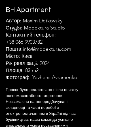
BH Apartment
Автор: Maxim Detkovsky
Студiя: Modektura Studio
Контактний телефон:
+38 066 9903782
Пошта:
info@modektura.com
Мiсто: Києв
Рiк реалiзацii: 2024
Площа: 83 m2
Фотограф: Yevhenii Avramenko
Проєкт було реалізовано після початку 
повномасштабного вторгнення. 
Незважаючи на непередбачувані 
складнощі та часті перебої з 
електропостачанням в Україні під час 
будівництва, наша команда успішно 
впоралась із усіма поставленими 