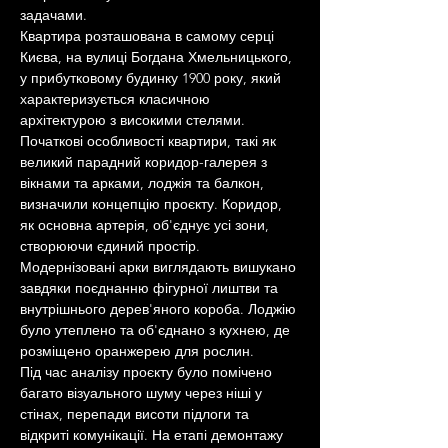
задачами.
Квартира розташована в самому серці 
Києва, на вулиці Богдана Хмельницького, 
у прибутковому будинку 1900 року, який 
характеризується класичною 
архітектурою з високими стелями.
Початкові особливості квартири, такі як 
великий парадний коридор-галерея з 
вікнами та арками, лоджія та балкон, 
визначили концепцію проєкту. Коридор, 
як основна артерія, об'єднує усі зони, 
створюючи єдиний простір. 
Модернізовані арки виглядають вишукано 
завдяки поєднанню фігурної лиштви та 
внутрішнього дерев'яного короба. Лоджію 
було утеплено та об'єднано з кухнею, де 
розміщено оранжерею для рослин.
Під час аналізу проєкту було помічено 
багато візуального шуму через ніші у 
стінах, перепади висоти підлоги та 
відкриті комунікації. На етапі демонтажу 