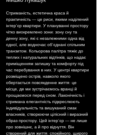
Мишко Лукашук
Стриманість, естетична краса й 
практичність — це риси, якими наділений 
інтер’єр квартири. У плануванні простору 
чітко виокремлено зони: зону сну та 
денну зону, які є незалежними одна від 
одної, але водночас об’єднані спільним 
транзитом. Кольорова палітра тяжіє до 
теплих і натуральних відтінків, що надає 
приміщенням затишку та комфорту під 
час перебування в них. У центрі квартири 
розміщено острів, навколо якого 
обертається повсякденне життя: це 
місце, де ми зустрічаємось вранці й 
прощаємося перед сном. Лаконічність і 
стримана елегантність підкреслюють 
індивідуальність та вишуканий смак 
власників, створюючи цілісний і виразний 
образ простору. Цей інтер’єр — не лише 
про зовнішнє, а й про відчуття. Він 
створений для життя: спокійного, щирого 