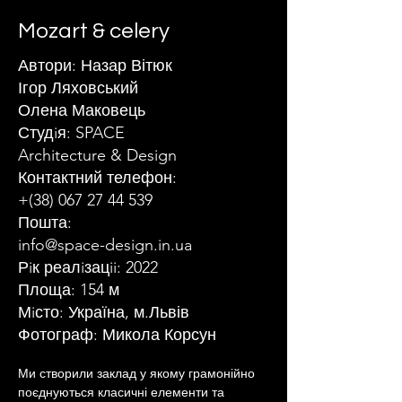
Mozart & celery
Автори: Назар Вітюк
Ігор Ляховський
Олена Маковець
Студiя: SPACE
Architecture & Design
Контактний телефон:
+(38)
067 27 44 539
Пошта:
info@space-design.in.ua
Рiк реалiзацii: 2022
Площа: 154 м
Мiсто: Україна, м.Львів
Фотограф: Микола Корсун
Ми створили заклад у якому грамонійно 
поєднуються класичні елементи та 