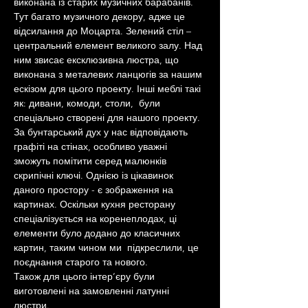
виконана із старих музичних барабанів. 
Тут багато музичного декору, адже це 
відсилання до Моцарта. Зелений стіл – 
центральний елемент великого залу. Над 
ним звисає ексклюзивна люстра, що 
виконана з металевих ланцюгів за нашим 
ескізом для цього проекту. Інші меблі такі 
як: дивани, комоди, столи,  були 
спеціально створені для нашого проекту. 
За бунтарський дух у нас відповідають 
графіті на стінах, особливо уважні 
зможуть помітити серед малюнків 
скрипічні ключі. Однією із цікавинок 
даного простору - є зображення на 
картинах. Оскільки кухня ресторану 
спеціалізується на коренеплодах, ці 
елементи було додано до класичних 
картин, таким чином ми  підкреслили, це 
поєднання старого та нового.
Також для цього інтер’єру були 
виготовлені на замовленні латунні 
люстри.