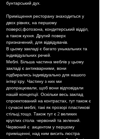
бунтарський дух.
Приміщення ресторану знаходиться у 
двох рівнях, на першому 
поверсі,фотозона, кондитерський відділ, 
а також кухня. Другий поверх 
призначений, для відвідувачів. 
В цьому закладі є багато уныкальних та 
індивідуальних речей.
Меблі. Більша частина меблів у цьому 
закладі є антикварними, вони 
підбирались індивідуально для нашого 
інтер'єру. Частину з них ми 
доопрацювали, щоб вони відповідали 
нашій концепції. Оскільки весь заклад 
спроектований на контрастах, тут також є 
і сучасні меблі, такі як прозорі пластикові 
стільці,тощо. Також тут є 2 великих 
круглих стола: червоний та зелений. 
Червоний є  акцентом у першому 
приміщенні, над ним висить люстра 