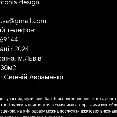
ntonia design
a.va@gmail.com
ий телефон:
69144
ацii: 2024
раїна. м.Львів
230м2
: Євгеній Авраменко
- це сучасний, музичний  бар. В основі концепції якого є довга
е гості зможуть пригоститися смачними авторськими коктейл
сценою, на якій одразу можна послухати джазових виконавц