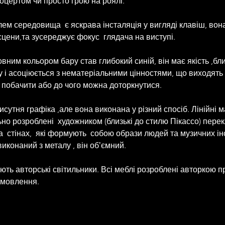
оцертом чи просто грою на роялі.
ем середовища  є яскрава інсталяція у вигляді клавіш, вон
сцени,та зусереджує фокус  глядача на виступі.
вним кольором бару став глибокий синій, він має якість ,бли
у і асоціюється з нематеріальними цінностями, що виходять 
 побачити або до чого можна доторкнутися.
исутня графіка ,але вона виконана у різний спосіб. Лінійні 
ьно розроблені  художником (близькі до стилю Пікассо) пере
а  стінах,  які формують  собою образи людей та музичних ін
иконаний з металу , він обʼємний.
ть авторські світильники. Всі меблі розроблені авторкою пр
замовлення.