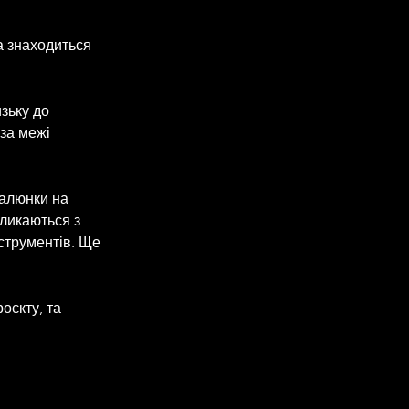
а знаходиться 
зьку до 
за межі 
малюнки на 
кликаються з 
струментів. Ще 
оєкту, та 