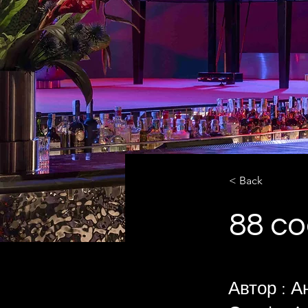
< Back
88 co
Автор : А