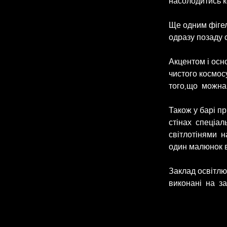
насолодитись к
Ще одним фігел
одразу позаду 
Акцентом і осно
чистого космос
того,що  можна
Також у барі пр
стінах  спеціал
світлотінями  н
один малюнок в
Заклад освітлюю
виконані  на  