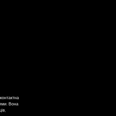
 контактна 
ями. Вона  
ів, 