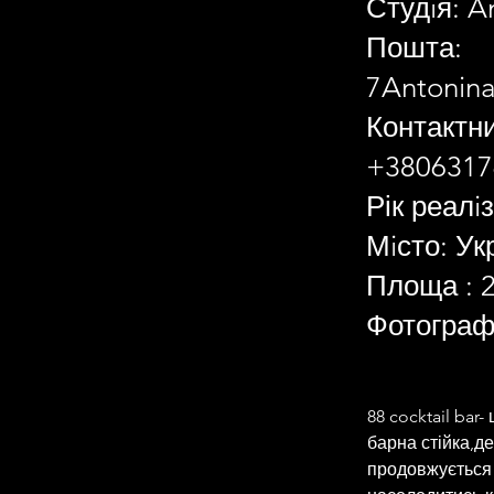
Студiя: A
Пошта:
7Antonin
Контактн
+3806317
Рік реалiз
Мiсто: Ук
Площа : 
Фотограф
88 cocktail bar
барна стійка,д
продовжується 