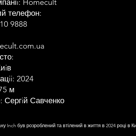
паніi: Homecult
ий телефон:
10 9888
ecult.com.ua
сто:
Киiв
ацii: 2024
75 м
: Сергiй Савченко
у Inch був розроблений та втілений в життя в 2024 році в Ки