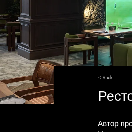
< Back
Ресто
Автор про