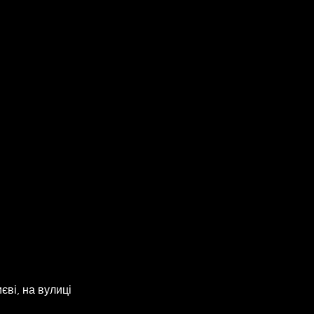
єві, на вулиці 