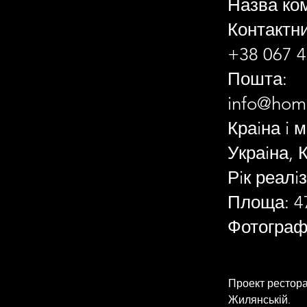
Назва ком
Контактн
+38 067 4
Пошта:
info@hom
Краiна i м
Украiна, 
Рiк реалiз
Площа: 4
Фотограф
Проект ресторан
Жилянській. 