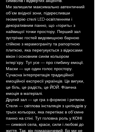
символів і відвертих акцентів.
Ми залишили максимально автентичний 
об’єм вхідної зони, підкресливши 
геометрію стелі LED-освітленням і 
декоративним панно, що «горить» з 
найвищої точки простору. Перший зал 
зустрічає гостей видовищною барною 
стійкою з керамограніту та рапортною 
плиткою, яка перегукується з відкосами 
вікон і основним синім кольором 
інтер’єру. Тут усе — про глибину емоції.
Маски — ще один голос простору. 
Сучасна інтерпретація традиційної 
емоційної експресії українців. Це вигуки, 
це біль, це радість, це ЙОЙ. Фізична 
емоція в матеріалі.
Другий зал — це гра з формою і ритмом. 
Стеля — світлова інсталяція з циліндрів у 
трьох кольорах, яка перетікає в об’ємне 
панно на стіні. Тут головна роль у КОНІ 
— символі села, краси, сили і любові до 
життя. Так, він помаранчевий. Бо ми не 