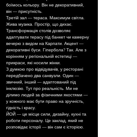
боїмось кольору. Він не декоративний, 
він — присутність.
Третій зал — тераса. Максимум світла. 
Жива музика. Простір, що дихає. 
Трансформація столів дозволяє 
адаптувати терасу під банкет чи камерну 
вечерю з видом на Карпати. Акцент — 
декоративні буси. Гіпербола? Так. Але з 
корінням у регіональній естетиці — 
прикраси, які носили жінки.
З думкою про відвідувачів, у ресторані 
передбачено два санвузли. Один — 
звичний, інший — адаптований під 
інклюзію. Тут про реальність. Ми не 
ділимо людей за фізичними якостями — 
у кожного має бути право на зручність, 
гідність і красу.
ЙОЙ — це місце сили, дизайну, кухні та 
роботи персоналу. Це заклад, який не 
розповідає історії — він сам є історією.