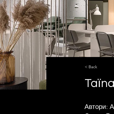
< Back
Taїn
Автори: А