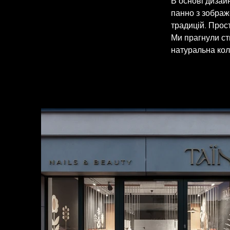
В основі дизайн
панно з зображ
традицій. Прост
Ми прагнули ств
натуральна кол