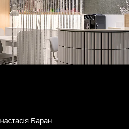
a
настасія Баран