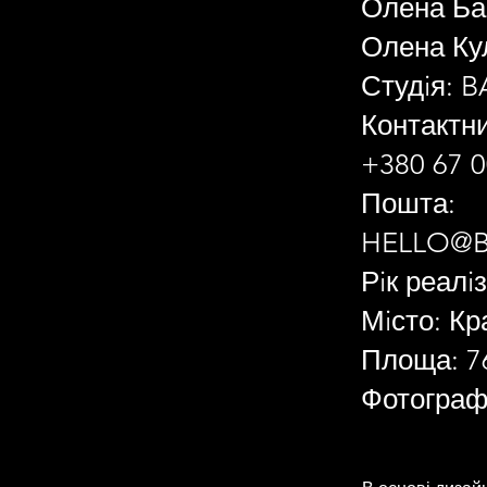
Олена Ба
Олена Ку
Студiя: 
Контактн
+380 67 0
Пошта:
HELLO@
Рiк реалiз
Мiсто: Кр
Площа: 7
Фотограф