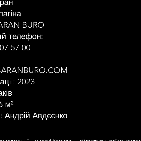
ран
лагіна
BARAN BURO
ий телефон:
07 57 00
BARANBURO.COM
ацii: 2023
аків
6 м²
: Андрій Авдєєнко