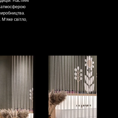
ицій. Настінні 
н атмосферою 
 виробництва. 
 М'яке світло, 