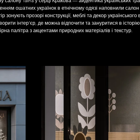
у салону Taїna у серці Кракова — айдентика українських трад
енням ошатних українок в етнічному одязі наповнили сало
ір зонують прозорі конструкції, меблі та декор українського
орити інтер'єр, де можна відпочити та зануритися в історію.
ірна палітра з акцентами природних матеріалів і текстур.