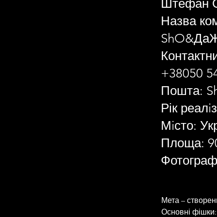
Штефан О
Назва ком
ShO&ДаЖе
Контактн
+38050 54
Пошта:
S
Рік реалiз
Мiсто: Ук
Площа: 90
Фотограф
Мета – створен
Основні фішки: