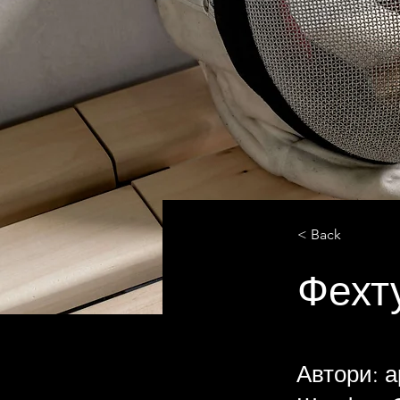
< Back
Фехт
Автори: а