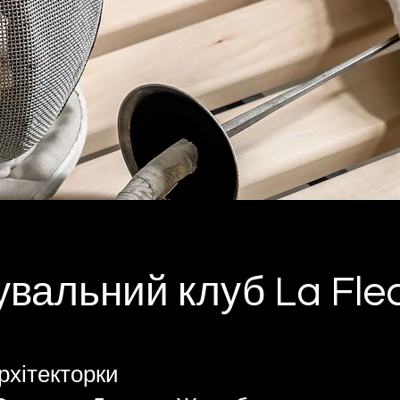
увальний клуб La Fle
рхітекторки