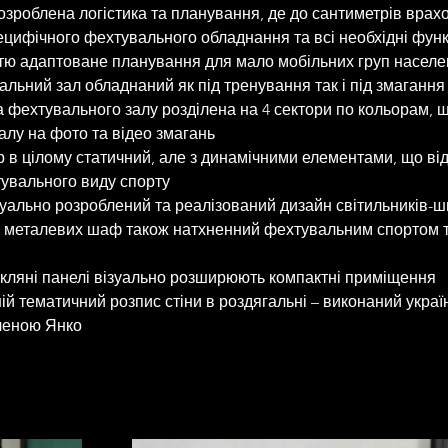
ітко розроблена логістика та планування, де до сантиметрів врах
цифічного фехтувального обладнання та всі необхідні функ
Повністю адаптоване планування для мало мобільних груп населе
ехтувальний зал обладнаний як під тренування так і під змагання
Підлога фехтувального залу розділена на 4 сектори по кольорам, 
залу на фото та відео змагань
нтер’єр в цілому статичний, але з динамічними елементами, що ві
увального виду спорту 
ндивідуально розроблений та реалізований дизайн світильників-ш
Дизайн металевих шаф також натхненний фехтувальним спортом т
Чорні скляні панелі візуально розширюють компактні приміщення
удожній тематичний розпис стіни в роздягальні – виконаний укра
леною Янко