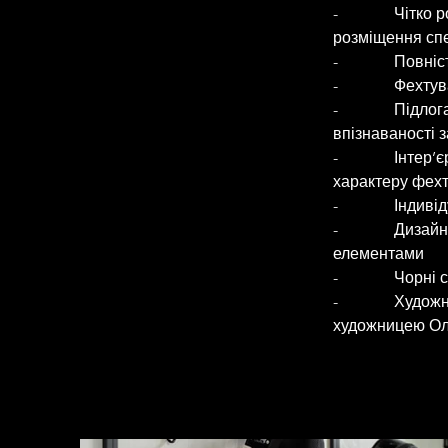
-              Ч
розміщення спе
-              
-              Ф
-              
впізнаваності 
-              І
характеру фехт
-              І
-              
елементами 
-              
-              Х
художницею О