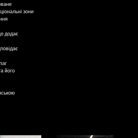
оване 
ціональні зони
ння 
що додає 
дповідає 
паг 
а його 
їнською 