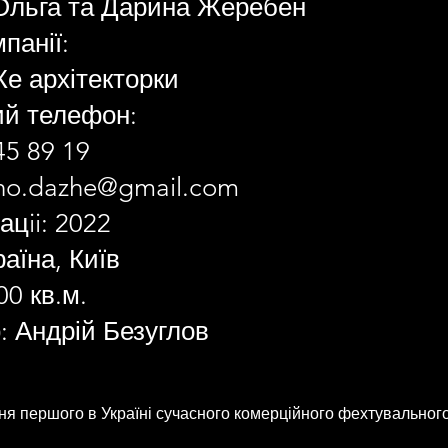
льга та Дарина Жеребен
панії:
 архітекторки
ий телефон:
5 89 19
ho.dazhe@gmail.com
ацii: 2022
раїна, Київ
0 кв.м.
: Андрій Безуглов
ня першого в Україні сучасного комерційного фехтувального