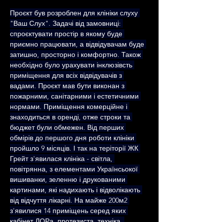
Проєкт був розроблен для клініки слуху 
"Ваш Слух". Задачі від замовниці: 
спроєктувати простір в якому буде 
приємно працювати, а відвідувачам буде 
затишно, просторно і комфортно. Також 
необхідно було урахувати інклюзівсть 
приміщення для всіх відвідувачів з 
вадами. Проєкт мав бути виконан з 
пожарними, санітарними і естетичними 
нормами. Приміщення комерційне і 
знаходиться в оренді, отже строки та 
бюджет були обмежен. Від перших 
обмірів до першого дня роботи клініки 
пройшло 9 місяців. І так на теріторії ЖК 
Грейт з'явилася клініка - світла, 
повітрянна, з елементами Українсьокої 
вишиванки, зеленню і друкованими 
картинами, які надихають і відволікають 
від відчуття лікарні. На майже 200м2 
з'явилися 14 приміщень серед яких 
кабінет ЛОРа, протезиста, техніка, 