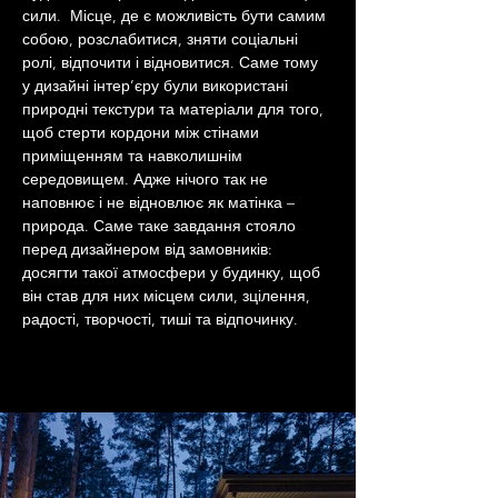
сили.  Місце, де є можливість бути самим 
собою, розслабитися, зняти соціальні 
ролі, відпочити і відновитися. Саме тому 
у дизайні інтер’єру були використані 
природні текстури та матеріали для того, 
щоб стерти кордони між стінами 
приміщенням та навколишнім 
середовищем. Адже нічого так не 
наповнює і не відновлює як матінка – 
природа. Саме таке завдання стояло 
перед дизайнером від замовників: 
досягти такої атмосфери у будинку, щоб 
він став для них місцем сили, зцілення, 
радості, творчості, тиші та відпочинку.