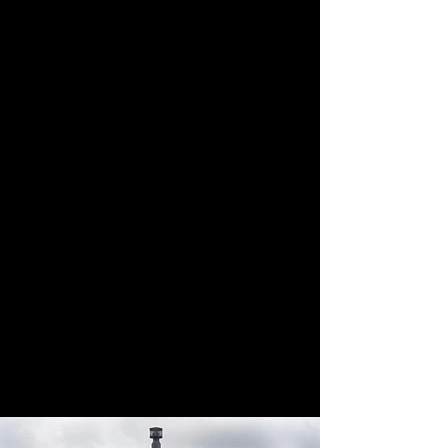
Гостьовий заміський будинок для 
цілорічного відпочинку, в якому можна 
комфортно відпочити як вдвох, так і 
невеличкою компанією до чотирьох осіб.
Не зважаючи на компактність 
внутрішнього простору, в будинку 
передбачені всі необхідні зони: 
повноцінна кухня-вітальня з каміном, 
спальня з виходом на приватну терасу на 
першому поверсі та незвичайна спальня 
на другому поверсі.
Інтер’єр простору мінімалістичний та 
функціональний. Він дає змогу гостям 
отримати нетрадиційний побутовий 
досвід.