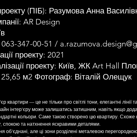
проекту (ПІБ): Разумова Анна Василів
панії: AR Design
їв
 063-347-00-51 /
a.razumova.design@g
ації проекту: 2021
лізації проекту: Київ, ЖК Art Hall Пл
125,65 м2 Фотограф: Віталій Олещук
єр квартири — це не тільки про світлі тони, елегантні лінії т
зайн інтер'єру може залишатись затишним, навіть якщо дод
ндартні кольори. Саме такою створено цю квартиру. Схоже 
, спокою та натхнення яскравими деталями.
ня об'єднані, але ці зони розділені металевою перегородкою, 