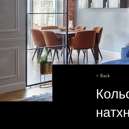
< Back
Коль
натх