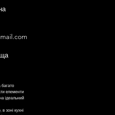
на
mail.com
оща
а багато 
ати елементи 
на ідеальний 
в зоні кухні 