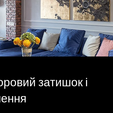
оровий затишок і
нення