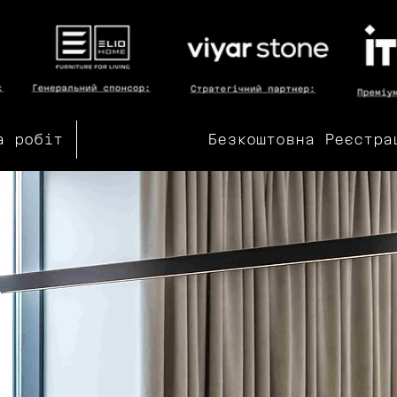
а робіт
Безкоштовна Реєстра