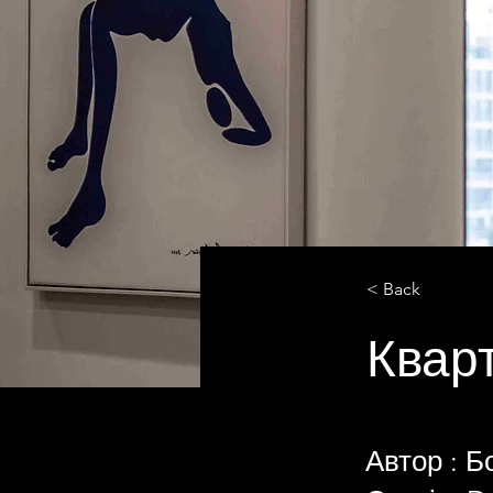
< Back
Квар
Автор : 