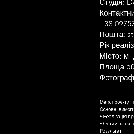
Студія: D
Контактн
+38 0975
Пошта:
s
Рік реаліз
Місто: м.
Площа обʼ
Фотограф
Мета проєкту - 
Основні вимоги
• Реалізація пр
• Оптимізація п
Результат: 