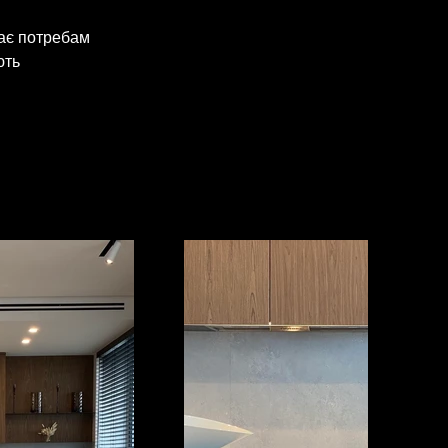
 
дає потребам 
ють 