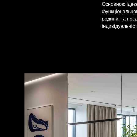
Основною ідеєю
функціонального
родини, та поє
індивідуальніс