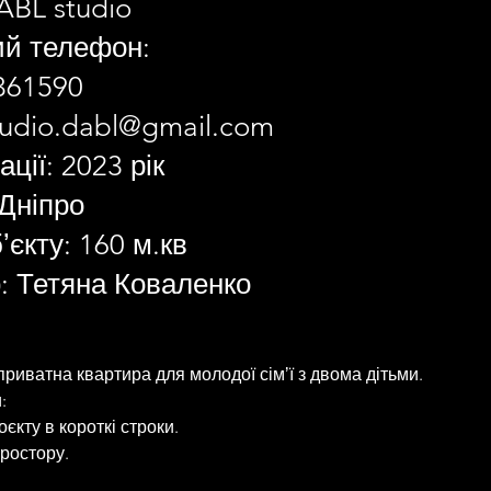
ABL studio
ий телефон:
361590
tudio.dabl@gmail.com
ації: 2023 рік
 Дніпро
єкту: 160 м.кв
: Тетяна Коваленко
приватна квартира для молодої сімʼї з двома дітьми. 
: 
оєкту в короткі строки. 
ростору. 