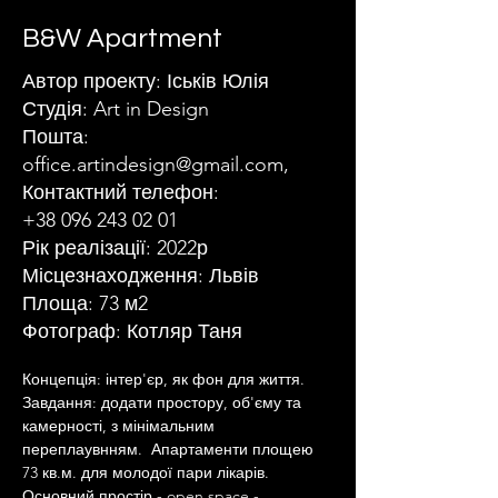
B&W Apartment
Автор проекту: Іськів Юлія
Студія: Art in Design
Пошта:
office.artindesign@gmail.com
,
Контактний телефон:
+38 096 243 02 01
Рік реалізації: 2022р
Місцезнаходження: Львів
Площа: 73 м2
Фотограф: Котляр Таня
Концепція: інтер'єр, як фон для життя. 
Завдання: додати простору, об'єму та 
камерності, з мінімальним 
переплаувнням.  Апартаменти площею 
73 кв.м. для молодої пари лікарів. 
Основний простір - open space - 