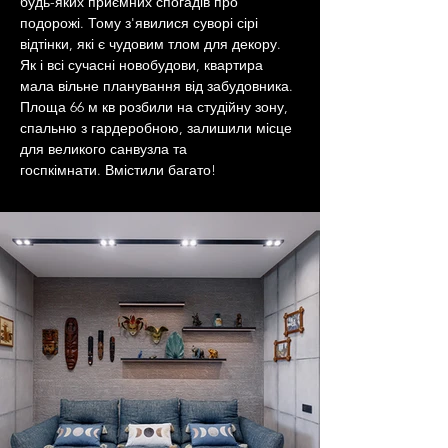
будь-яких приємних спогадів про 
подорожі. Тому з'явилися суворі сірі 
відтінки, які є чудовим тлом для декору. 
Як і всі сучасні новобудови, квартира 
мала вільне планування від забудовника. 
Площа 66 м кв розбили на студійну зону, 
спальню з гардеробною, залишили місце 
для великого санвузла та 
госпкімнати. Вмістили багато!