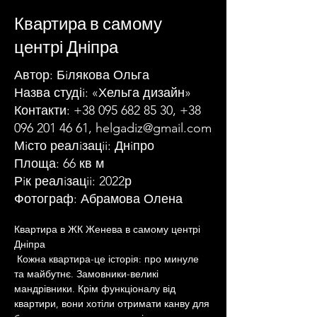
Квартира в самому
центрі Дніпра
Автор: Бiлякова Ольга
Назва студіi: «Хельга дизайн»
Контакти:
+38 095 682 85 30
,
+38
096 201 46 61
,
helgadiz@gmail.com
Мiсто реалiзацii: Днiпро
Площа: 66 кв м
Рiк реалiзацii: 2022р
Фотограф: Абрамова Олена
Квартира в ЖК Женева в самому центрі 
Дніпра
 Кожна квартира-це історія: про минуле 
та майбутнє. Замовники-великі 
мандрівники. Крім функціоналу від 
квартири, вони хотіли отримати канву для 