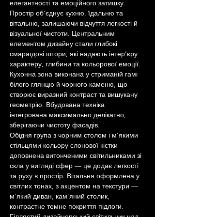
елегантності та емоційного затишку. 
Простір об’єднує кухню, їдальню та 
вітальню, залишаючи відчуття легкості й 
візуальної чистоти. Центральним 
елементом дизайну стали глибокі 
смарагдові штори, які надають інтер’єру 
характеру, глибини та кольорової емоції. 
Кухонна зона виконана у стриманій гамі 
білого глянцю й чорного каменю, що 
створює виразний контраст та вишукану 
геометрію. Вбудована техніка 
інтегрована максимально делікатно, 
зберігаючи чистоту фасадів.
Обідня група з чорним столом і м’якими 
стільцями кольору слонової кістки 
доповнена витонченими світильниками зі 
скла у вигляді сфер — це додає легкості 
та руху в простір. Вітальня оформлена у 
світлих тонах, з акцентом на текстури — 
м’який диван, кам’яний столик, 
контрастне темне покриття підлоги. 
Гіллястий дизайнерський світильник над 