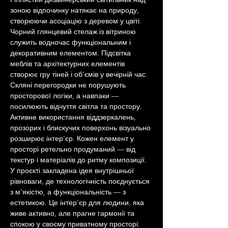
зоною відпочинку натякає на природу, 
створюючи асоціацію з деревом у цвіті. 
Чорний глянцевий стелаж із вітриною 
служить водночас функціональним і 
декоративним елементом. Підсвітка 
меблів та архітектурних елементів 
створює гру тіней і об’ємів у вечірній час.
Скляні перегородки не порушують 
просторової логіки, а навпаки — 
посилюють відчуття світла та простору. 
Активне використання віддзеркалень, 
прозорих і блискучих поверхонь візуально 
розширює інтер’єр. Кожен елемент у 
просторі ретельно продуманий — від 
текстур і матеріалів до ритму композиції. 
У проєкті закладена ідея внутрішньої 
рівноваги, де технологічність поєднується 
з м’якістю, а функціональність — з 
естетикою. Це інтер’єр для людини, яка 
живе активно, але прагне гармонії та 
спокою у своєму приватному просторі.