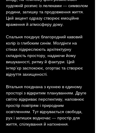
художній розпис із лелеками — символом 
родини, затишку та продовження життя. 
Цей акцент одразу створює емоційне 
враження й атмосферу дому.
Спальня поєднує благородний кавовий 
колір із глибоким синім. Молдінги на 
стінах підкреслюють архітектурну 
складність простору, надаючи йому 
вишуканості, ритму й фактури. Цей 
інтер’єр заспокоює, огортає та створює 
відчуття захищеності.
Вітальня поєднана з кухнею в єдиному 
просторі з відкритим плануванням. Друге 
світло відкриває перспективу, наповнює 
простір повітрям і природним 
освітленням. Тут відчувається свобода, 
рух і затишок водночас — простір для 
життя, спілкування й натхнення.